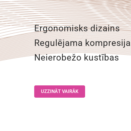
Ergonomisks dizains
Regulējama kompresija
Neierobežo kustības
UZZINĀT VAIRĀK