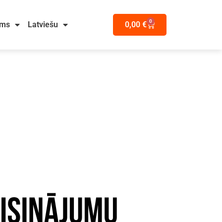
0
ums
Latviešu
0,00
€