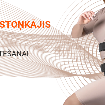
STOŅKĀJIS
TĒŠANAI