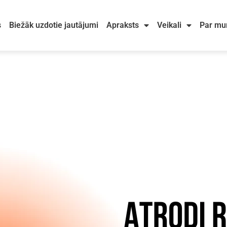
s
Biežāk uzdotie jautājumi
Apraksts
Veikali
Par m