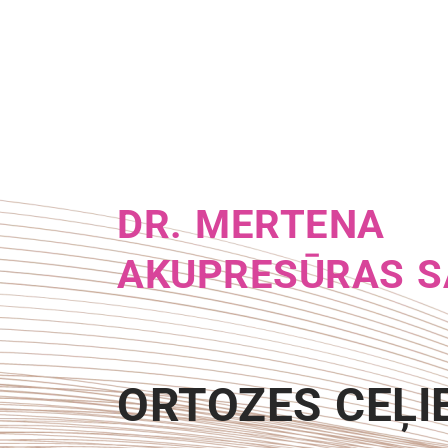
DR. MERTENA
AKUPRESŪRAS S
ORTOZES CEĻI