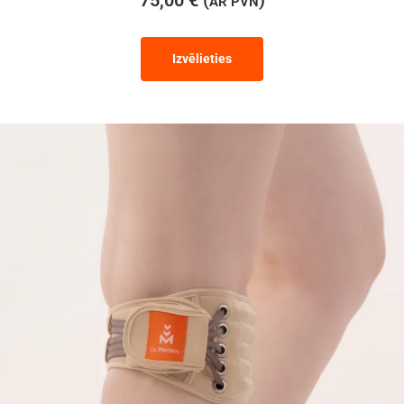
AR PVN
Izvēlieties