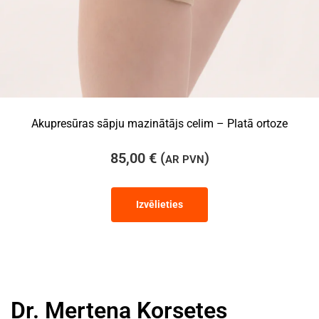
Akupresūras sāpju mazinātājs celim – Platā ortoze
85,00
€
(
)
AR PVN
Izvēlieties
Dr. Mertena Korsetes