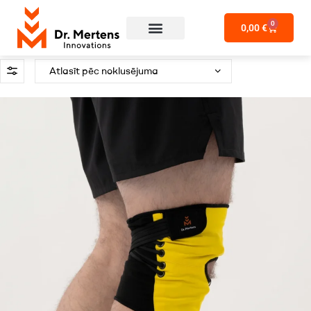
0
0,00
€