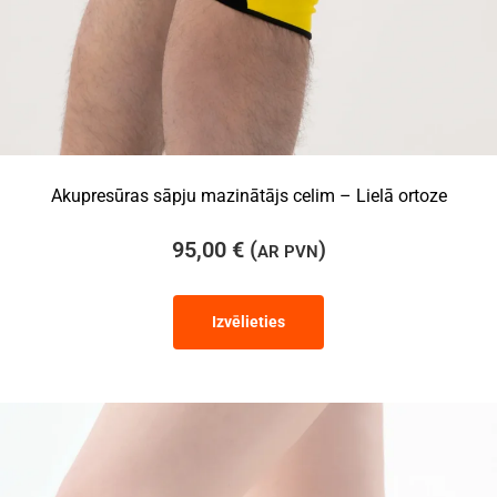
Akupresūras sāpju mazinātājs celim – Lielā ortoze
95,00
€
(
)
AR PVN
Izvēlieties