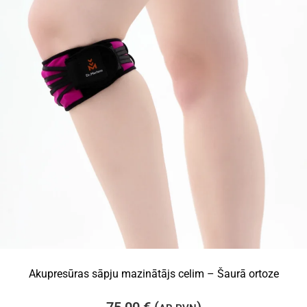
Akupresūras sāpju mazinātājs celim – Šaurā ortoze
75,00
€
(
)