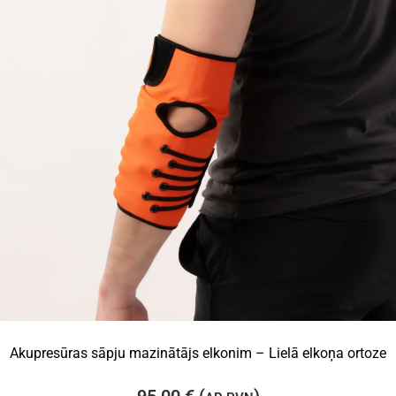
Akupresūras sāpju mazinātājs elkonim – Lielā elkoņa ortoze
95,00
€
(
)