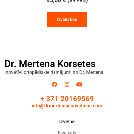
AR PVN
Izvēlieties
Dr. Mertena Korsetes
Inovatīvi ortopēdiskie risinājumi no Dr. Mertena
+ 371 20169569
info@drmertensinnovations.com
Izvēlne
E-veikals