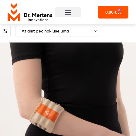
0
0,00
€