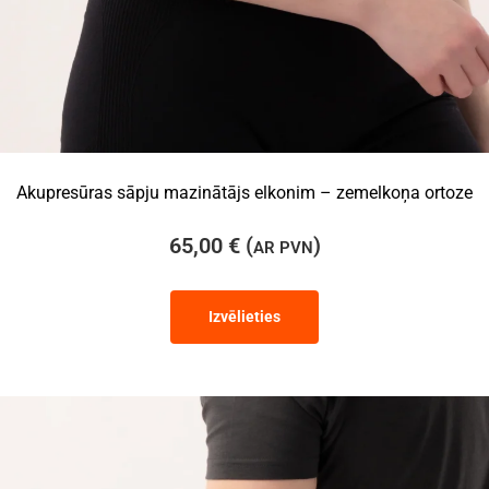
Akupresūras sāpju mazinātājs elkonim – zemelkoņa ortoze
65,00
€
(
)
AR PVN
Izvēlieties