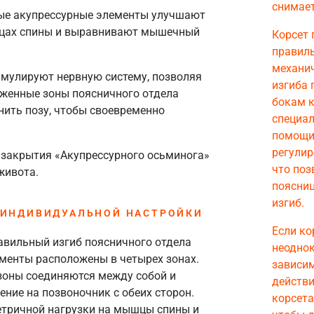
снимает
ные акупрессурные элементы улучшают
цах спины и выравнивают мышечный
Корсет 
правиль
механич
мулируют нервную систему, позволяя
изгиба 
яженные зоны поясничного отдела
бокам к
ить позу, чтобы своевременно
специал
помощи
регулир
 закрытия «Акупрессурного осьминога»
что поз
живота.
поясни
изгиб.
 ИНДИВИДУАЛЬНОЙ НАСТРОЙКИ
Если ко
вильный изгиб поясничного отдела
неоднок
менты расположены в четырех зонах.
зависи
оны соединяются между собой и
действи
ние на позвоночник с обеих сторон.
корсета
етричной нагрузки на мышцы спины и