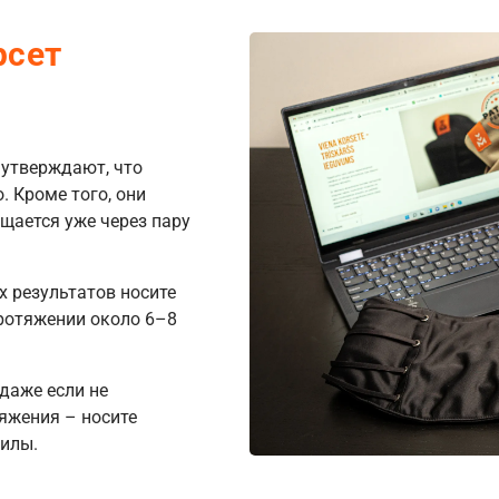
рсет
s утверждают, что
 Кроме того, они
щается уже через пару
 результатов носите
протяжении около 6–8
даже если не
яжения – носите
силы.