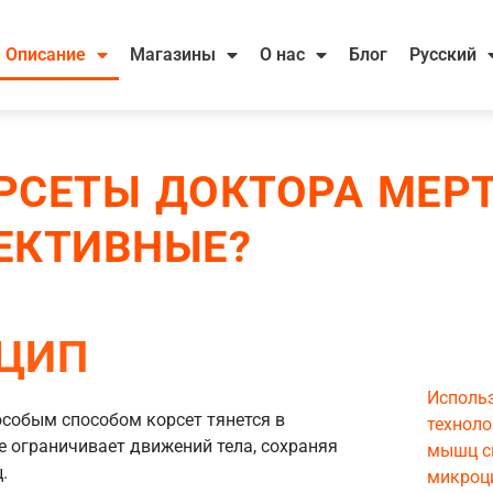
Описание
Магазины
О нас
Блог
Русский
РСЕТЫ ДОКТОРА МЕР
ЕКТИВНЫЕ?
ЦИП
Использ
собым способом корсет тянется в
техноло
е ограничивает движений тела, сохраняя
мышц с
.
микроц