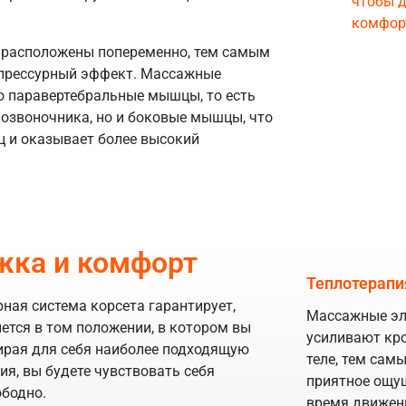
чтобы 
комфор
 расположены попеременно, тем самым
упрессурный эффект. Массажные
о паравертебральные мышцы, то есть
озвоночника, но и боковые мышцы, что
 и оказывает более высокий
жка и комфорт
Теплотерапи
ная система корсета гарантирует,
Массажные эл
нется в том положении, в котором вы
усиливают кр
ирая для себя наиболее подходящую
теле, тем сам
ия, вы будете чувствовать себя
приятное ощущ
ободно.
время движени