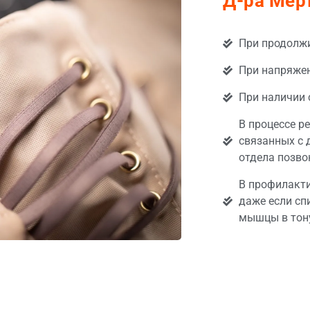
Д-ра Мер
При продолжи
При напряже
При наличии 
В процессе р
связанных с 
отдела позво
В профилакти
даже если сп
мышцы в тону