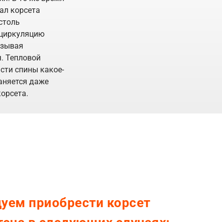
ал корсета
столь
циркуляцию
ызывая
. Тепловой
сти спины какое-
аняется даже
корсета.
уем приобрести корсет