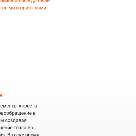
движения всегда были
тными и приятными.
я
ементы корсета
овообращение в
ым создавая
ение тепла во
я. В то же время