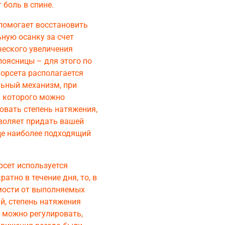
 боль в спине.
помогает восстановить
ную осанку за счет
еского увеличения
поясницы – для этого по
орсета располагается
ьный механизм, при
 которого можно
овать степень натяжения,
воляет придать вашей
це наиболее подходящий
рсет используется
ратно в течение дня, то, в
мости от выполняемых
й, степень натяжения
 можно регулировать,