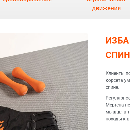
движения
ИЗБА
СПИН
Клиенты п
корсета ум
спине.
Pегулярное
Мертена не
мышцы в то
походы к в