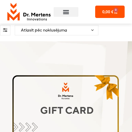
0
0,00
€