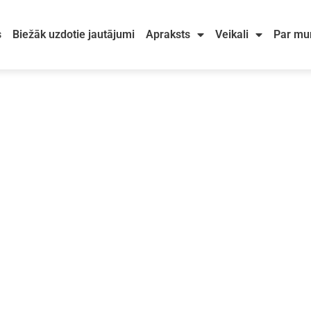
s
Biežāk uzdotie jautājumi
Apraksts
Veikali
Par m