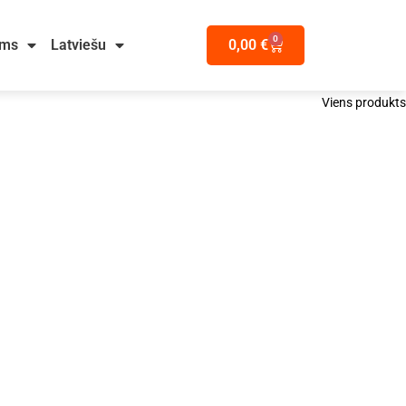
0
ums
Latviešu
0,00
€
Viens produkts