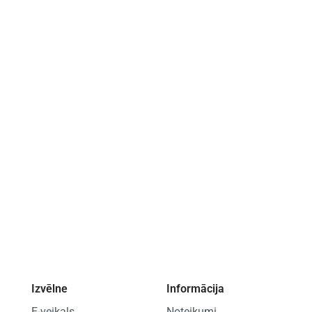
Izvēlne
Informācija
E-veikals
Noteikumi