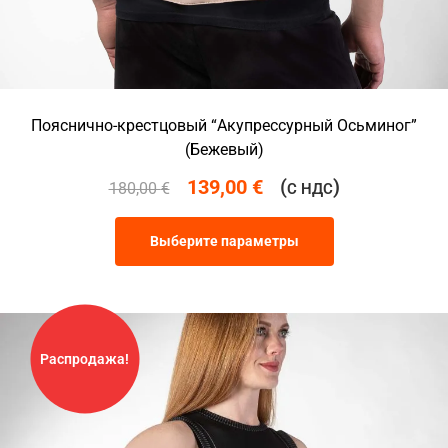
Пояснично-крестцовый “Акупрессурный Осьминог”
(Бежевый)
139,00
€
(
)
180,00
€
С НДС
Выберите параметры
Распродажа!