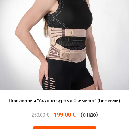
Поясничный “Акупрессурный Осьминог” (Бежевый)
199,00
€
(
)
250,00
€
С НДС