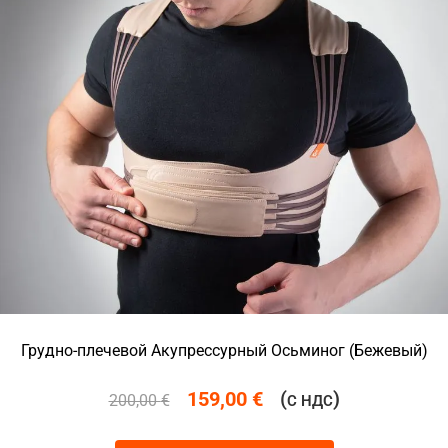
Грудно-плечевой Акупрессурный Осьминог (Бежевый)
159,00
€
(
)
200,00
€
С НДС