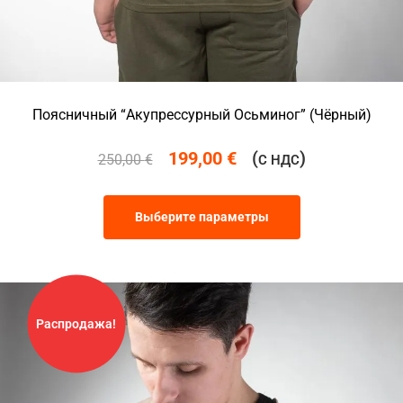
Поясничный “Акупрессурный Осьминог” (Чёрный)
199,00
€
(
)
250,00
€
С НДС
Выберите параметры
Распродажа!