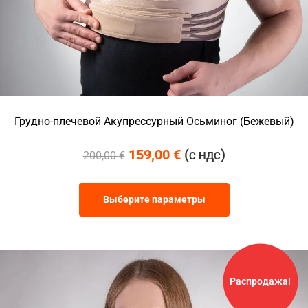
Грудно-плечевой Акупрессурный Осьминог (Бежевый)
159,00
€
(
)
200,00
€
С НДС
Выберите параметры
Распродажа!